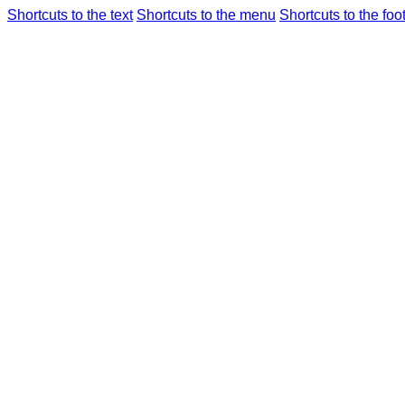
Shortcuts to the text
Shortcuts to the menu
Shortcuts to the foo
航班信息
机场使
仁川国际机场
综
Airport Guide