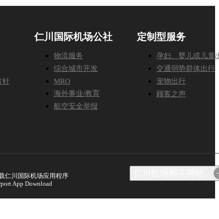
仁川国际机场公社
定制型服务
物流服务
孕妇、婴儿或儿童
综合城市开发
交通弱势群体出行
方针
MRO
宠物出行
海外事业/教育
顾客之声
航空安全举报
仁川机场相关网站
网络请求系统
载仁川国际机场应用程序
rport App Download
航空物流信息系统
航空安全教育院
Aviation Academy