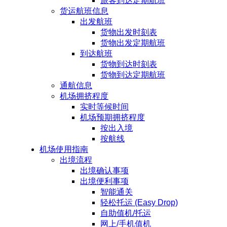
旅客到达定期航班
货运航班信息
出发航班
货物出发时刻表
货物出发定期航班
到达航班
货物到达时刻表
货物到达定期航班
通航信息
机场拥挤程度
实时等候时间
机场预期拥挤程度
按出入境
按航线
机场使用指南
出境流程
出境确认事项
出境便利事项
智能通关
轻松托运 (Easy Drop)
自助值机/托运
网上/手机值机