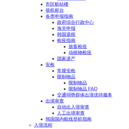
市区航站楼
值机柜台
各类申报指南
政府综合行政中心
海关申报
韩国退税
检疫指南
旅客检疫
动植物检疫
国家遗产
安检
常规安检
限制物品
限制物品
限制物品 FAQ
交通弱势群体出境优待服务
出境审查
自动出入境审查
人工出境审查
韩国国内航线登机指南
入境流程