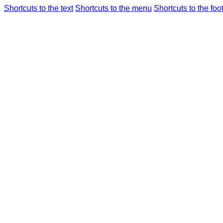
Shortcuts to the text
Shortcuts to the menu
Shortcuts to the foo
航班信息
机场使
仁川国际机场
综
Airport Guide