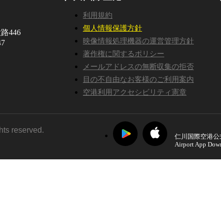
利用規約
個人情報保護方針
路446
映像情報処理機器の運営管理方針
7
著作権に関するポリシー
メールアドレスの無断収集の拒否
目の不自由なお客様のご利用案内
空港利用アクセシビリティ憲章
ghts reserved.
仁川国際空港公
Airport App Dow