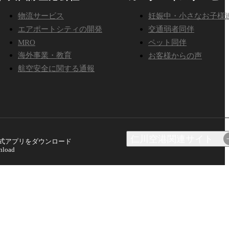
物流サービス
妊娠中・小さなお子様
エアポートシティの開発
交通弱者同伴
MRO
ペット同伴
海外事業・教育
お客様からの声
航空安全に関する通報
仁川空港関連サイト
インターネット請求システ
式アプリをダウンロード
ム
nload
航空物流情報システム
航空保安教育院
Aviation Academy
運航資料サービス
積載台管理ウェブサイトは