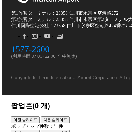
第1旅客ターミナル：23358 仁川市永宗区空港路272
第2旅客ターミナル：23358 仁川市永宗区第2ターミナル大
仁川国際空港公社：23358 仁川市永宗区空港路424番ギル4
1577-2600
(利用時間 07:00~22:00, 年中無休)
Copyright Incheon International Airport Corporation. All ri
팝업존(
0
개)
이전 슬라이드
다음 슬라이드
ポップアップ件数：計
件