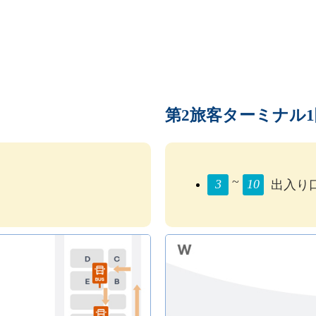
第2旅客ターミナル1
~
3
10
出入り