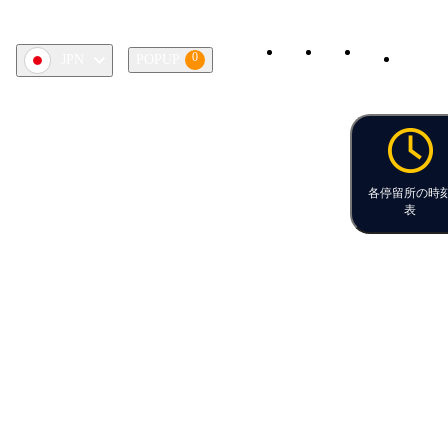
0
JPN
POPUP
各停留所の時
表