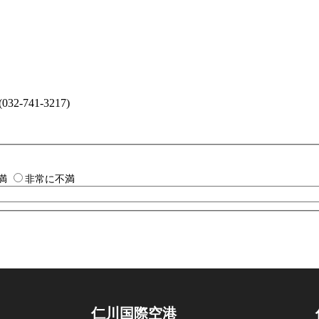
41-3217)
満
非常に不満
仁川国際空港