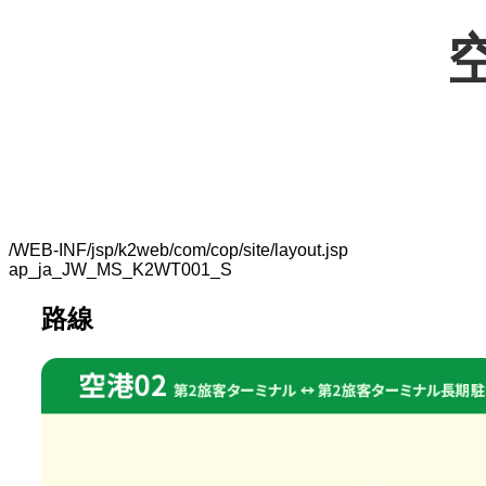
空
/WEB-INF/jsp/k2web/com/cop/site/layout.jsp
ap_ja_JW_MS_K2WT001_S
路線