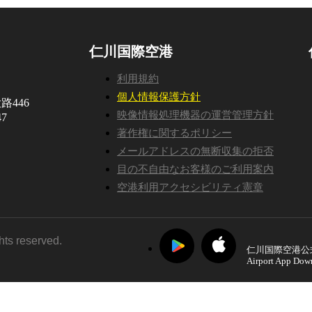
仁川国際空港
利用規約
個人情報保護方針
路446
映像情報処理機器の運営管理方針
7
著作権に関するポリシー
メールアドレスの無断収集の拒否
目の不自由なお客様のご利用案内
空港利用アクセシビリティ憲章
ghts reserved.
仁川国際空港公
Airport App Dow