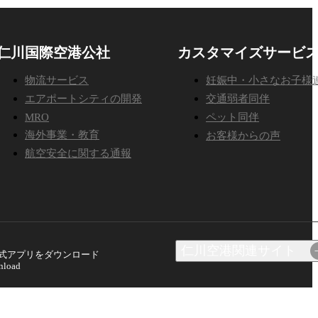
仁川国際空港公社
カスタマイズサービ
物流サービス
妊娠中・小さなお子様
エアポートシティの開発
交通弱者同伴
MRO
ペット同伴
海外事業・教育
お客様からの声
航空安全に関する通報
仁川空港関連サイト
インターネット請求システ
式アプリをダウンロード
ム
nload
航空物流情報システム
航空保安教育院