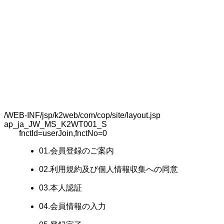
/WEB-INF/jsp/k2web/com/cop/site/layout.jsp
ap_ja_JW_MS_K2WT001_S
fnctId=userJoin,fnctNo=0
01.会員登録のご案内
02.利用規約及び個人情報収集への同意
03.本人認証
04.会員情報の入力