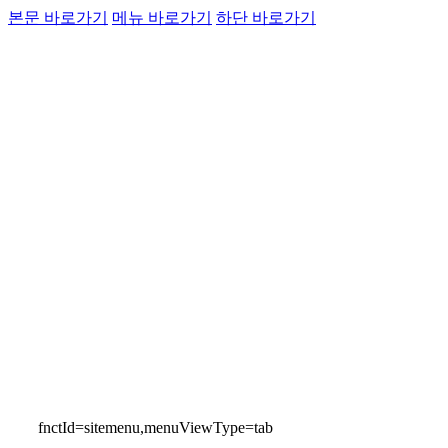
운항정보
본문 바로가기
메뉴 바로가기
하단 바로가기
고객소통
인천국제공항
통
Airport Guide
fnctId=sitemenu,menuViewType=tab