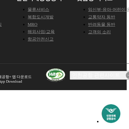
물류서비스
임신부·유아·어린이 
복합도시개발
교통약자 동반
침
MRO
반려동물 동반
해외사업/교육
고객의 소리
항공안전신고
인천공항 관련사이트
계약 및 시설관리시스템
공항+ 앱 다운로드
 App Download
인터넷청구시스템
항공물류정보시스템
항공보안교육원
Aviation Academy
운항자료서비스
적재대관리 홈페이지