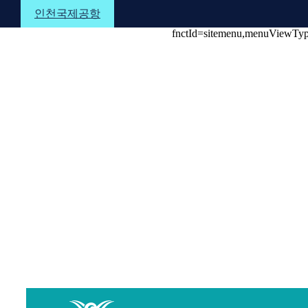
본문 바로가기
메뉴 바로가기
하단 바로가기
인천국제공항
fnctId=sitemenu,menuViewTy