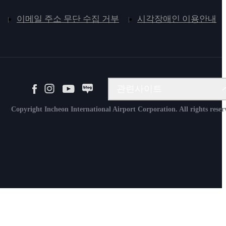
이메일 주소 무단 수집 거부
시각장애인 이용안내
계약 및 시설관리시스템
관련사이트
인터넷청구시스템
Copyright Incheon International Airport Corporation. All rights reser
항공물류정보시스템
항공보안교육원
Aviation Academy
운항자료서비스
적재대관리 홈페이지
인천공항 인재개발원
인천공항 공항산업기술연구원
인천공항 스카이몬스