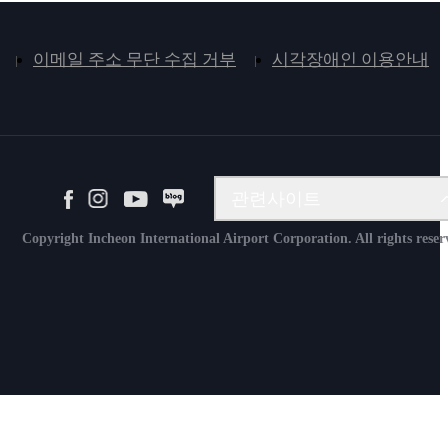
이메일 주소 무단 수집 거부
시각장애인 이용안내
계약 및 시설관리시스템
관련사이트
인터넷청구시스템
Copyright Incheon International Airport Corporation. All rights reser
항공물류정보시스템
항공보안교육원
Aviation Academy
운항자료서비스
적재대관리 홈페이지
인천공항 인재개발원
인천공항 공항산업기술연구원
인천공항 스카이몬스