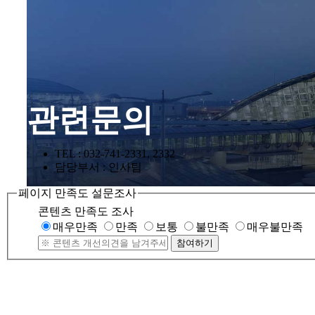
관련문의
TEL : 032-741-2331, 2332
담당부서 : 인사팀
페이지 만족도 설문조사
콘텐츠 만족도 조사
매우만족
만족
보통
불만족
매우불만족
참여하기