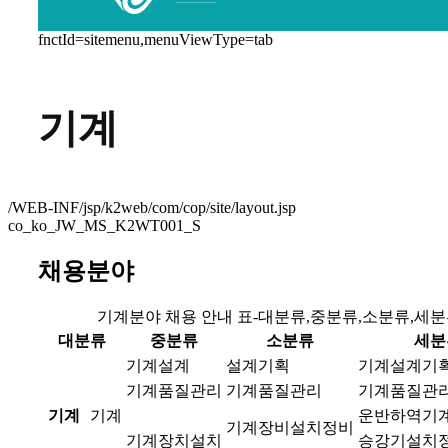
fnctId=sitemenu,menuViewType=tab
기계
/WEB-INF/jsp/k2web/com/cop/site/layout.jsp
co_ko_JW_MS_K2WT001_S
채용분야
기계분야 채용 안내 표-대분류,중분류,소분류,세
대분류
중분류
소분류
세분
기계설계
설계기획
기계설계기
기계품질관리
기계품질관리
기계품질관
기계
기계
운반하역기
기계장비설치정비
기계장치설치
승강기설치