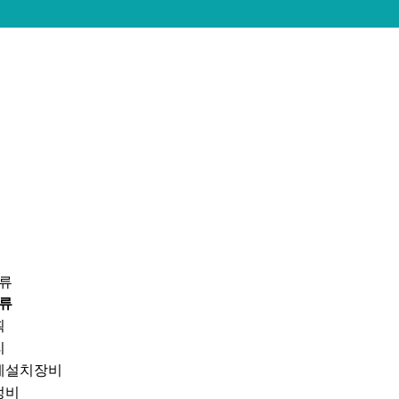
분류
류
획
리
계설치장비
정비