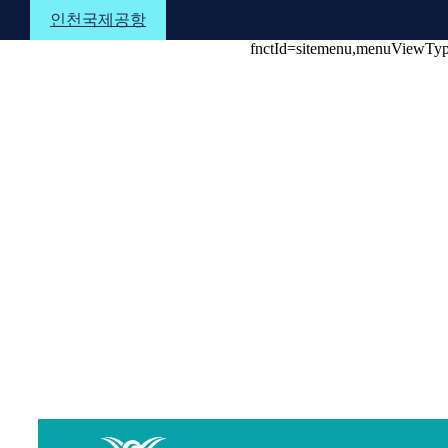
본문 바로가기
메뉴 바로가기
하단 바로가기
인천국제공항
fnctId=sitemenu,menuViewTy