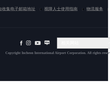
自收集电子邮箱地址
视障人士使用指南
物流服务
网络请求系统
相关网站
航空物流信息系统
Copyright Incheon International Airport Corporation. All rights reser
航空安全教育院
Aviation Academy
飞行资料服务
装载台管理网站
仁川机场人才开发院
仁川机场机场产业技术研究院
仁川机场SKYMONS
（株）仁川机场能源