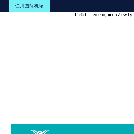
Shortcuts to the text
Shortcuts to the menu
Shortcuts to the footer
仁川国际机场
fnctId=sitemenu,menuViewTy