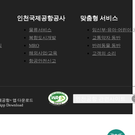
인천국제공항공사
맞춤형 서비스
물류서비스
임신부·유아·어린이 
복합도시개발
교통약자 동반
침
MRO
반려동물 동반
해외사업/교육
고객의 소리
항공안전신고
인천공항 관련사이트
계약 및 시설관리시스템
공항+ 앱 다운로드
 App Download
인터넷청구시스템
항공물류정보시스템
항공보안교육원
Aviation Academy