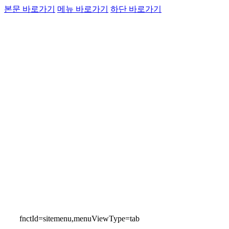
운항정보
본문 바로가기
메뉴 바로가기
하단 바로가기
고객소통
인천국제공항
통
Airport Guide
fnctId=sitemenu,menuViewType=tab