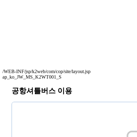
/WEB-INF/jsp/k2web/com/cop/site/layout.jsp
ap_ko_JW_MS_K2WT001_S
공항셔틀버스 이용