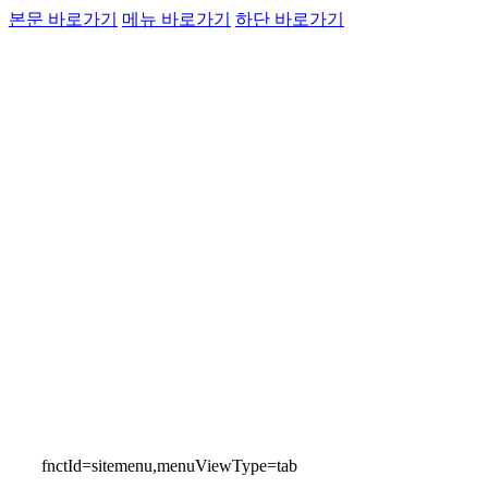
운항정보
본문 바로가기
메뉴 바로가기
하단 바로가기
고객소통
인천국제공항
통
Airport Guide
fnctId=sitemenu,menuViewType=tab