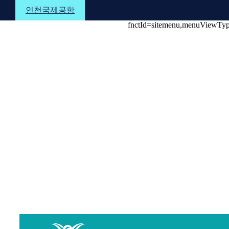
본문 바로가기
메뉴 바로가기
하단 바로가기
인천국제공항
fnctId=sitemenu,menuViewTy