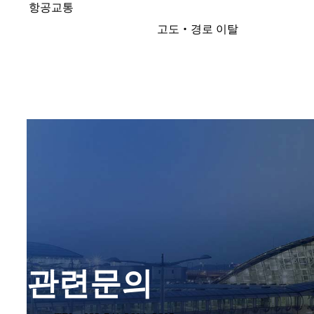
항공교통
고도‧경로 이탈
관련문의