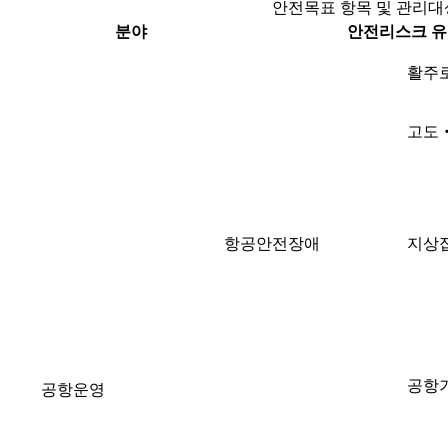
안전목표 항목 및 관리대
분야
안전리스크 
활주
고도
항공안전장애
지상
공항
공항운영