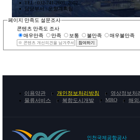
TEL : 032-741-2601, 2602
담당부서 : 운항계획팀
페이지 만족도 설문조사
콘텐츠 만족도 조사
매우만족
만족
보통
불만족
매우불만족
참여하기
이용약관
개인정보처리방침
영상정보처리
MRO
물류서비스
복합도시개발
해외
인천국제공항공사