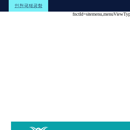
본문 바로가기
메뉴 바로가기
하단 바로가기
인천국제공항
fnctId=sitemenu,menuViewTy