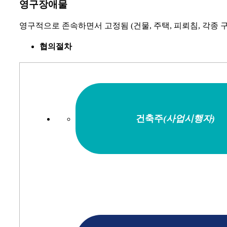
영구장애물
영구적으로 존속하면서 고정됨 (건물, 주택, 피뢰침, 각종 구
협의절차
건축주
(사업시행자)